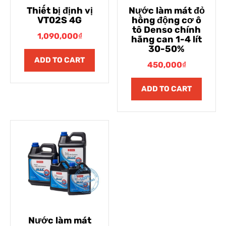
Thiết bị định vị
Nước làm mát đỏ
VT02S 4G
hồng động cơ ô
tô Denso chính
1,090,000
₫
hãng can 1-4 lít
30-50%
ADD TO CART
450,000
₫
ADD TO CART
Nước làm mát