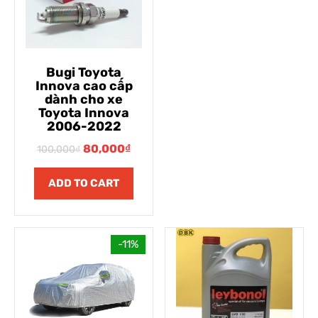
Bugi Toyota
Innova cao cấp
dành cho xe
Toyota Innova
2006-2022
80,000
₫
100,000
₫
ADD TO CART
-11%