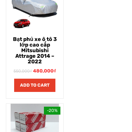
Bạt phủ xe ô tô 3
lớp cao cấp
Mitsubishi
Attrage 2014 –
2022
480,000
₫
550,000
₫
ADD TO CART
-20%