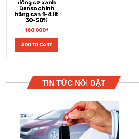
động cơ xanh
Denso chính
hãng can 1-4 lít
30-50%
180,000
₫
ADD TO CART
TIN TỨC NỔI BẬT