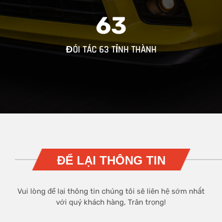
63
ĐÓI TÁC 63 TỈNH THÀNH
ĐỂ LẠI THÔNG TIN
Vui lòng để lại thông tin chúng tôi sẽ liên hệ sớm nhất
với quý khách hàng, Trân trọng!