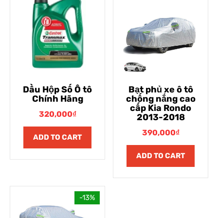
Dầu Hộp Số Ô tô
Bạt phủ xe ô tô
Chính Hãng
chống nắng cao
cấp Kia Rondo
320,000
₫
2013-2018
390,000
₫
ADD TO CART
ADD TO CART
-13%