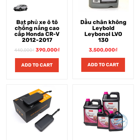
Bạt phủ xe ô tô
Dầu chân không
chống nắng cao
Leybold
cấp Honda CR-V
Leybonol LVO
2012-2017
130
390,000
₫
3,500,000
₫
440,000
₫
ADD TO CART
ADD TO CART